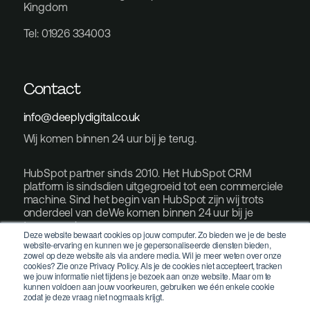
Kingdom
Tel: 01926 334003
Contact
info@deeplydigital.co.uk
Wij komen binnen 24 uur bij je terug.
HubSpot partner sinds 2010. Het HubSpot CRM
platform is sindsdien uitgegroeid tot een commerciele
machine. Sind het begin van HubSpot zijn wij trots
onderdeel van deWe komen binnen 24 uur bij je
terug.ze reis.
Deze website bewaart cookies op jouw computer. Zo bieden we je de beste
website-ervaring en kunnen we je gepersonaliseerde diensten bieden,
zowel op deze website als via andere media. Wil je meer weten over onze
cookies? Zie onze Privacy Policy. Als je de cookies niet accepteert, tracken
we jouw informatie niet tijdens je bezoek aan onze website. Maar om te
kunnen voldoen aan jouw voorkeuren, gebruiken we één enkele cookie
zodat je deze vraag niet nogmaals krijgt.
©2026 Deeply Digital. All rights reserved.