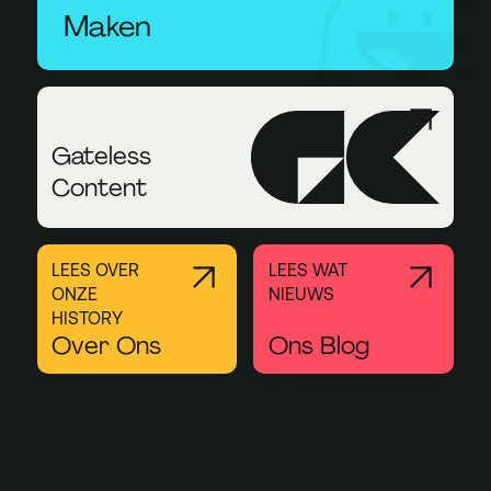
Maken
Gateless
Content
LEES OVER
LEES WAT
ONZE
NIEUWS
HISTORY
Over Ons
Ons Blog